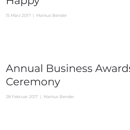
Happy
15 März 2017
|
Markus Bender
Annual Business Award
Ceremony
28 Februar 2017
|
Markus Bender