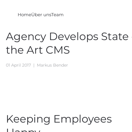
Zum Hauptinhalt springen
Home
Über uns
Team
Agency Develops State 
the Art CMS
01 April 2017
|
Markus Bender
Keeping Employees